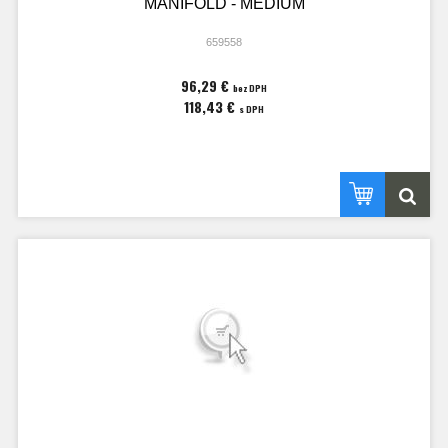
MANIFOLD - MEDIUM
659558
96,29 €
bez DPH
118,43 €
s DPH