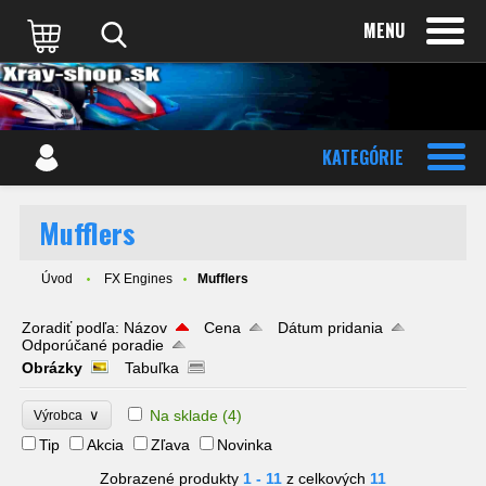
MENU
KATEGÓRIE
Mufflers
Úvod
FX Engines
Mufflers
Zoradiť podľa:
Názov
Cena
Dátum pridania
Odporúčané poradie
Obrázky
Tabuľka
∨
Na sklade
(4)
Výrobca
Tip
Akcia
Zľava
Novinka
Zobrazené produkty
1 - 11
z celkových
11