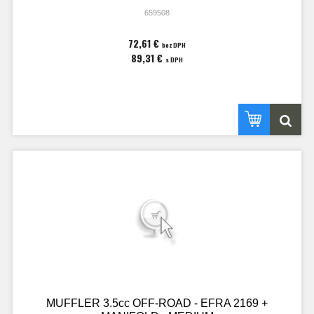
659508
72,61 €
bez DPH
89,31 €
s DPH
MUFFLER 3.5cc OFF-ROAD - EFRA 2169 +