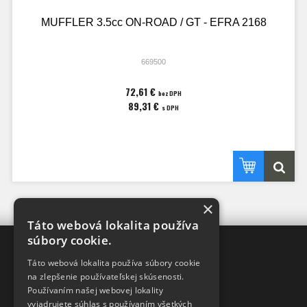
MUFFLER 3.5cc ON-ROAD / GT - EFRA 2168
669500
72,61 €
bez DPH
89,31 €
s DPH
×
Táto webová lokalita používa
súbory cookie.
XRAY-SHOP
Táto webová lokalita používa súbory cookie
DISTRIBÚTOR
v SR
na zlepšenie používateľskej skúsenosti.
pre značky
Používaním našej webovej lokality
XRAY a HUDY
vyjadrujete súhlas s používaním všetkých