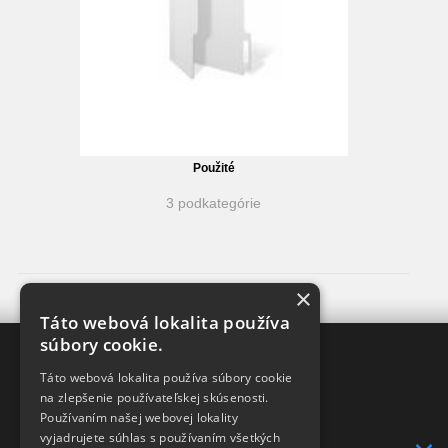
Použité
3 podkategórie
×
Táto webová lokalita používa
súbory cookie.
XRAY-SHOP
Táto webová lokalita používa súbory cookie
DISTRIBÚTOR
v SR
na zlepšenie používateľskej skúsenosti.
pre značky
Používaním našej webovej lokality
XRAY a HUDY
vyjadrujete súhlas s používaním všetkých