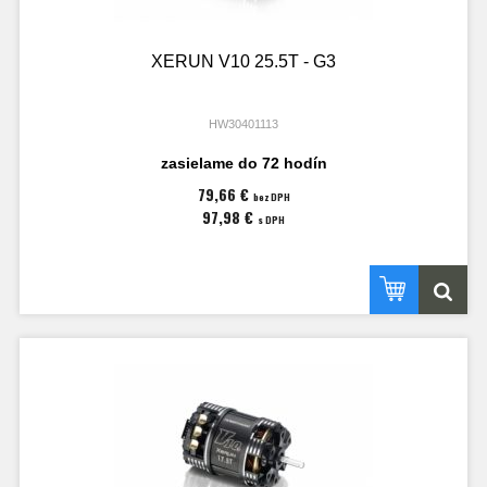
XERUN V10 25.5T - G3
HW30401113
zasielame do 72 hodín
79,66 €
bez DPH
97,98 €
s DPH