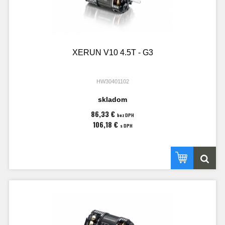
XERUN V10 4.5T - G3
HW30401102
skladom
86,33 €
bez DPH
106,18 €
s DPH