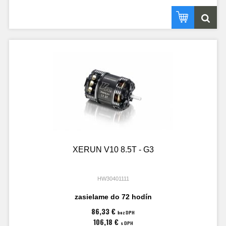
XERUN V10 8.5T - G3
HW30401111
zasielame do 72 hodín
86,33 €
bez DPH
106,18 €
s DPH