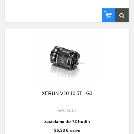
XERUN V10 10.5T - G3
HW30401112
zasielame do 72 hodín
86,33 €
bez DPH