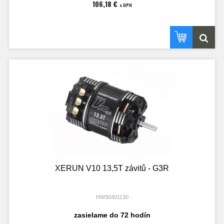
106,18 €
s DPH
XERUN V10 13,5T závitů - G3R
HW30401130
zasielame do 72 hodín