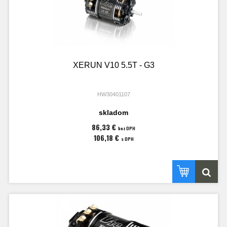
XERUN V10 5.5T - G3
HW30401107
skladom
86,33 €
bez DPH
106,18 €
s DPH