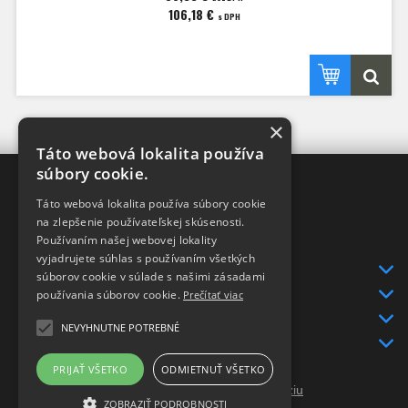
106,18 €
s DPH
×
Táto webová lokalita používa
súbory cookie.
XRAY-SHOP
Táto webová lokalita používa súbory cookie
DISTRIBÚTOR
v SR
na zlepšenie používateľskej skúsenosti.
pre značky
Používaním našej webovej lokality
XRAY a HUDY
vyjadrujete súhlas s používaním všetkých
INFO
súborov cookie v súlade s našimi zásadami
DODANIE TOVARU
používania súborov cookie.
Prečítať viac
KONTAKT
NEVYHNUTNE POTREBNÉ
GDPR
PRIJAŤ VŠETKO
ODMIETNUŤ VŠETKO
Prepnúť zobrazenie na plnú verziu
ZOBRAZIŤ PODROBNOSTI