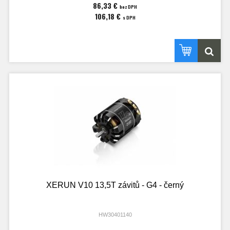
86,33 €
bez DPH
106,18 €
s DPH
XERUN V10 13,5T závitů - G4 - černý
HW30401140