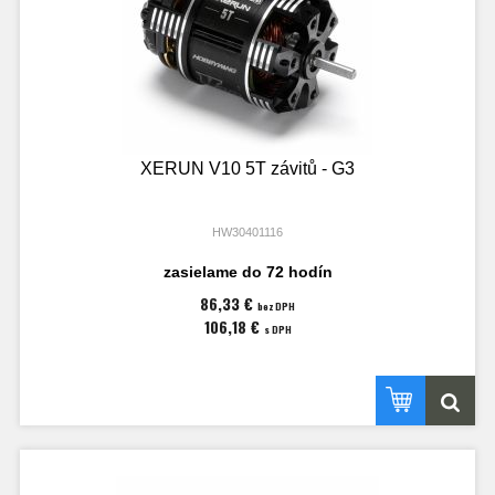
XERUN V10 5T závitů - G3
HW30401116
zasielame do 72 hodín
86,33 €
bez DPH
106,18 €
s DPH