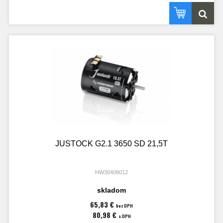
JUSTOCK G2.1 3650 SD 21,5T
HW30408012
skladom
65,83 €
bez DPH
80,98 €
s DPH