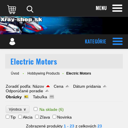
MENU
KATEGÓRIE
Electric Motors
Úvod
Hobbywing Products
Electric Motors
Zoradiť podľa:
Názov
Cena
Dátum pridania
Odporúčané poradie
Obrázky
Tabuľka
∨
Na sklade
(6)
Výrobca
Tip
Akcia
Zľava
Novinka
Zobrazené produkty
1 - 23
z celkových
23