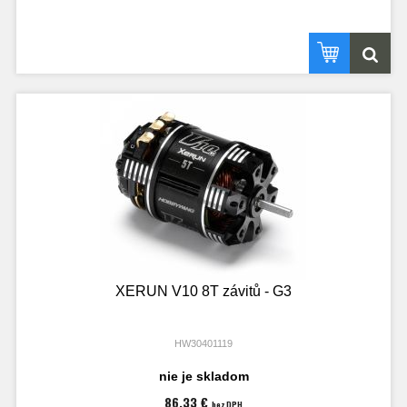
XERUN V10 8T závitů - G3
HW30401119
nie je skladom
86,33 €
bez DPH