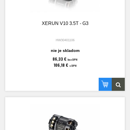
XERUN V10 3.5T - G3
HW30401106
nie je skladom
86,33 €
bez DPH
106,18 €
s DPH