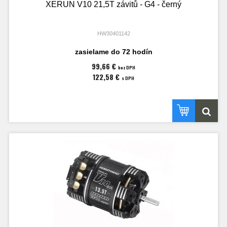
XERUN V10 21,5T závitů - G4 - černý
HW30401142
zasielame do 72 hodín
99,66 €
bez DPH
122,58 €
s DPH