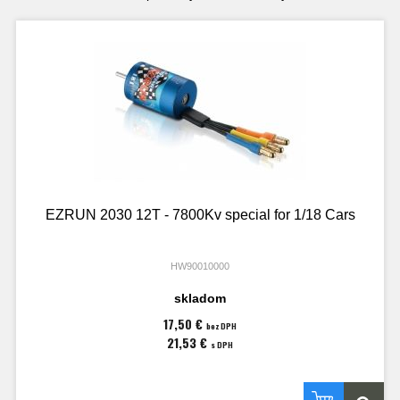
EZRUN 2030 12T - 7800Kv special for 1/18 Cars
HW90010000
skladom
17,50 €
bez DPH
21,53 €
s DPH