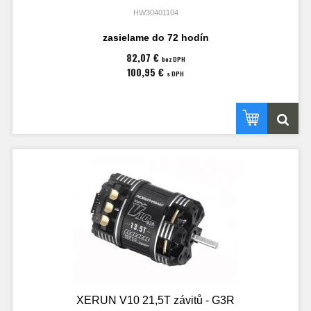
HW30401104
zasielame do 72 hodín
82,07 €
bez DPH
100,95 €
s DPH
XERUN V10 21,5T závitů - G3R