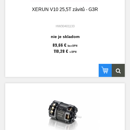
XERUN V10 25,5T závitů - G3R
HW30401133
nie je skladom
89,66 €
bez DPH
110,28 €
s DPH