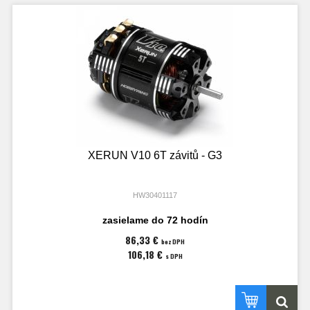
XERUN V10 6T závitů - G3
HW30401117
zasielame do 72 hodín
86,33 €
bez DPH
106,18 €
s DPH