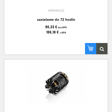
HW30401132
zasielame do 72 hodín
86,33 €
bez DPH
106,18 €
s DPH