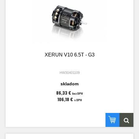
XERUN V10 6.5T - G3
HW30401109
skladom
86,33 €
bez DPH
106,18 €
s DPH