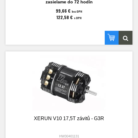
zasielame do 72 hodín
99,66 €
bez DPH
122,58 €
s DPH
XERUN V10 17,5T závitů - G3R
HW30401131