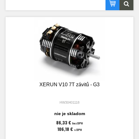
XERUN V10 7T závitů - G3
HW30401118
nie je skladom
86,33 €
bez DPH
106,18 €
s DPH