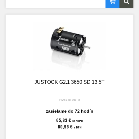
JUSTOCK G2.1 3650 SD 13,5T
HW30408010
zasielame do 72 hodín
65,83 €
bez DPH
80,98 €
s DPH