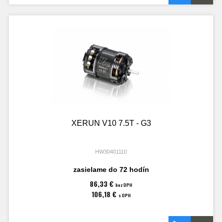
XERUN V10 7.5T - G3
HW30401110
zasielame do 72 hodín
86,33 €
bez DPH
106,18 €
s DPH