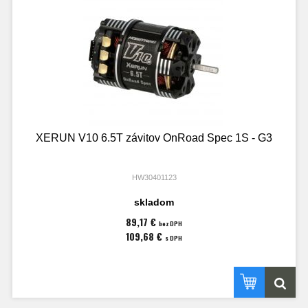
XERUN V10 6.5T závitov OnRoad Spec 1S - G3
HW30401123
skladom
89,17 €
bez DPH
109,68 €
s DPH