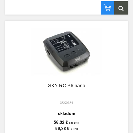
SKY RC B6 nano
3SK0134
skladom
56,32 €
bez DPH
69,28 €
s DPH