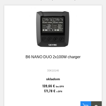
B6 NANO DUO 2x100W charger
3SK10146
skladom
139,66 €
bez DPH
171,78 €
s DPH