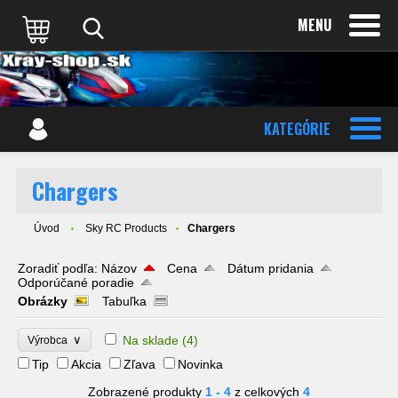
MENU
KATEGÓRIE
Chargers
Úvod
Sky RC Products
Chargers
Zoradiť podľa:
Názov
Cena
Dátum pridania
Odporúčané poradie
Obrázky
Tabuľka
∨
Na sklade
(4)
Výrobca
Tip
Akcia
Zľava
Novinka
Zobrazené produkty
1 - 4
z celkových
4