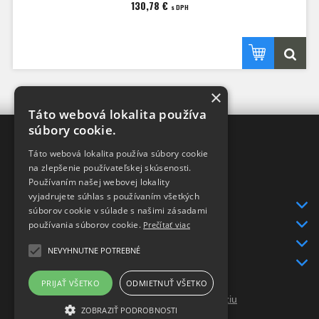
130,78 €
s DPH
×
Táto webová lokalita používa
súbory cookie.
XRAY-SHOP
Táto webová lokalita používa súbory cookie
DISTRIBÚTOR
v SR
na zlepšenie používateľskej skúsenosti.
pre značky
Používaním našej webovej lokality
XRAY a HUDY
vyjadrujete súhlas s používaním všetkých
INFO
súborov cookie v súlade s našimi zásadami
DODANIE TOVARU
používania súborov cookie.
Prečítať viac
KONTAKT
NEVYHNUTNE POTREBNÉ
GDPR
PRIJAŤ VŠETKO
ODMIETNUŤ VŠETKO
Prepnúť zobrazenie na plnú verziu
ZOBRAZIŤ PODROBNOSTI
Copyright 2015 - 2026 © Xray-shop.sk