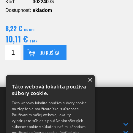
Kód:
302240-G
Dostupnosť:
skladom
8,22 €
BEZ DPH
10,11 €
S DPH
DO KOŠÍKA
×
Táto webová lokalita používa
súbory cookie.
XRAY-SHOP
Táto webová lokalita používa súbory cookie
DISTRIBÚTOR
v SR
na zlepšenie používateľskej skúsenosti.
pre značky
Používaním našej webovej lokality
XRAY a HUDY
vyjadrujete súhlas s používaním všetkých
INFO
súborov cookie v súlade s našimi zásadami
DODANIE TOVARU
používania súborov cookie.
Prečítať viac