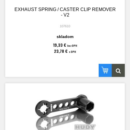
EXHAUST SPRING / CASTER CLIP REMOVER
- V2
107610
skladom
19,33 €
bez DPH
23,78 €
s DPH