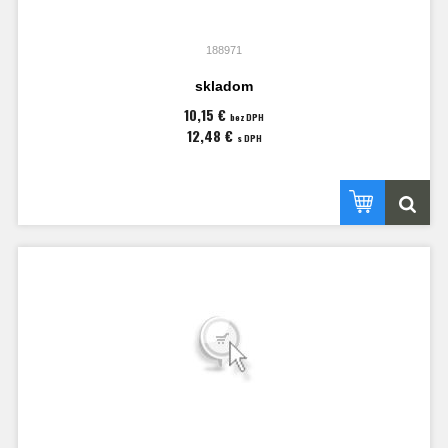
188971
skladom
10,15 €
bez DPH
12,48 €
s DPH