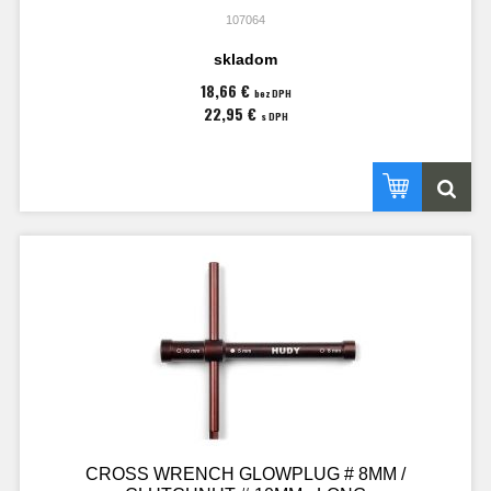
107064
skladom
18,66 €
bez DPH
22,95 €
s DPH
CROSS WRENCH GLOWPLUG # 8MM /