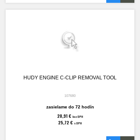
HUDY ENGINE C-CLIP REMOVAL TOOL
107680
zasielame do 72 hodín
20,91 €
bez DPH
25,72 €
s DPH