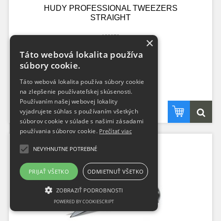
HUDY PROFESSIONAL TWEEZERS
STRAIGHT
188970
×
Táto webová lokalita používa
skladom
súbory cookie.
10,15 €
bez DPH
12,48 €
s DPH
Táto webová lokalita používa súbory cookie
na zlepšenie používateľskej skúsenosti.
Používaním našej webovej lokality
vyjadrujete súhlas s používaním všetkých
súborov cookie v súlade s našimi zásadami
používania súborov cookie.
Prečítať viac
NEVYHNUTNE POTREBNÉ
PRIJAŤ VŠETKO
ODMIETNUŤ VŠETKO
ZOBRAZIŤ PODROBNOSTI
POWERED BY COOKIESCRIPT