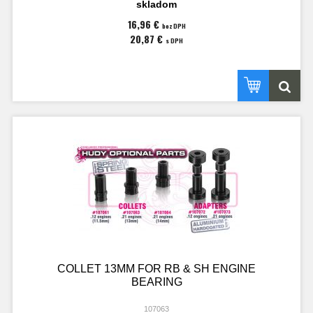
skladom
16,96 €
bez DPH
20,87 €
s DPH
COLLET 13MM FOR RB & SH ENGINE
BEARING
107063