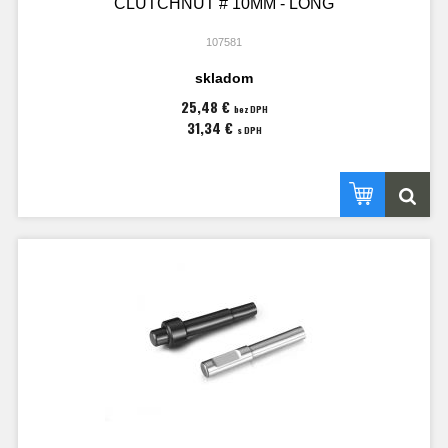
CLUTCHNUT # 10MM - LONG
107581
skladom
25,48 €
bez DPH
31,34 €
s DPH