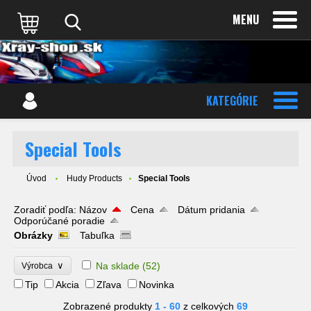
MENU
KATEGÓRIE
Special Tools
Úvod
Hudy Products
Special Tools
Zoradiť podľa:
Názov
Cena
Dátum pridania
Odporúčané poradie
Obrázky
Tabuľka
∨
Na sklade
(52)
Výrobca
Tip
Akcia
Zľava
Novinka
Zobrazené produkty
1 - 60
z celkových
69