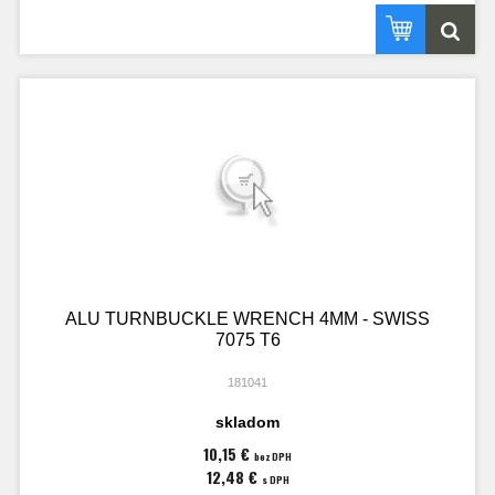
ALU TURNBUCKLE WRENCH 4MM - SWISS
7075 T6
181041
skladom
10,15 €
bez DPH
12,48 €
s DPH