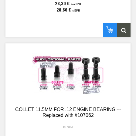
23,30 €
bez DPH
28,66 €
s DPH
COLLET 11.5MM FOR .12 ENGINE BEARING ---
Replaced with #107062
107061