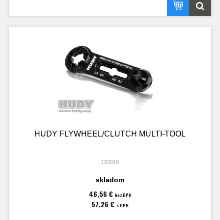
HUDY FLYWHEEL/CLUTCH MULTI-TOOL
182010
skladom
46,56 €
bez DPH
57,26 €
s DPH