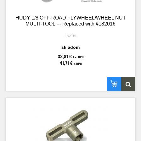
HUDY 1/8 OFF-ROAD FLYWHEEL/WHEEL NUT
MULTI-TOOL --- Replaced with #182016
182015
skladom
33,91 €
bez DPH
41,71 €
s DPH