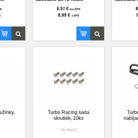
6,57 €
8
PH
bez DPH
8,09 €
H
s DPH
užinky,
Turbo Racing sada
Turb
skrutiek, 10ks
nabíja
TB-760017