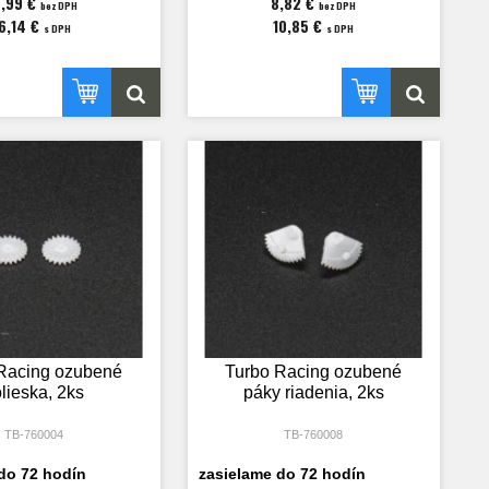
,99 €
8,82 €
bez DPH
bez DPH
6,14 €
10,85 €
s DPH
s DPH
Racing ozubené
Turbo Racing ozubené
lieska, 2ks
páky riadenia, 2ks
TB-760004
TB-760008
do 72 hodín
zasielame do 72 hodín