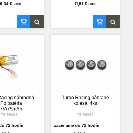
6,34 €
11,67 €
s DPH
s DPH
Racing náhradná
Turbo Racing náhrané
iPo batéria
kolesá, 4ks
,7V/75mAh
TB-760018
TB-760012
do 72 hodín
zasielame do 72 hodín