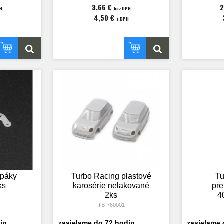
3,66 €
2
PH
bez DPH
4,50 €
H
s DPH
 páky
Turbo Racing plastové
Tu
ks
karosérie nelakované
pre
2ks
4
TB-760001
ín
zasielame do 72 hodín
zasielame 