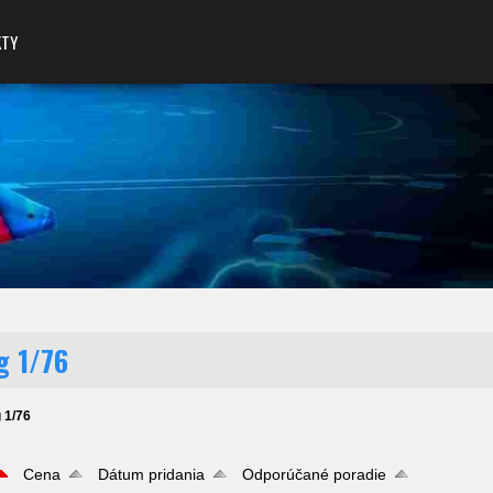
KTY
g 1/76
 1/76
Cena
Dátum pridania
Odporúčané poradie