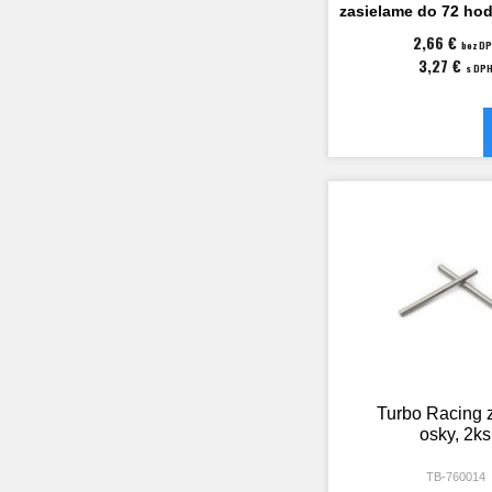
zasielame do 72 hod
2,66 €
bez D
3,27 €
s DP
Turbo Racing 
osky, 2ks
TB-760014