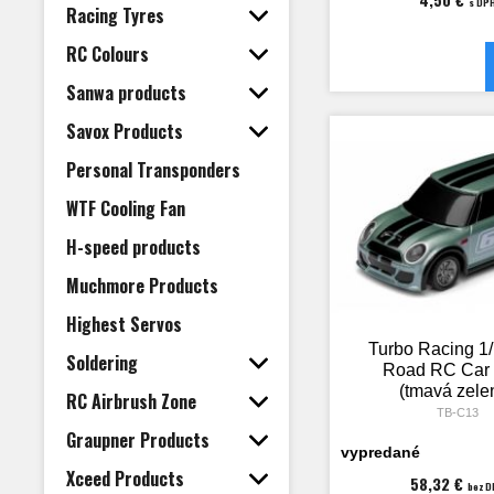
s DP
Racing Tyres
RC Colours
Sanwa products
Savox Products
Personal Transponders
WTF Cooling Fan
H-speed products
Muchmore Products
Highest Servos
Turbo Racing 1
Soldering
Road RC Car
(tmavá zele
RC Airbrush Zone
TB-C13
Graupner Products
vypredané
Xceed Products
58,32 €
bez D