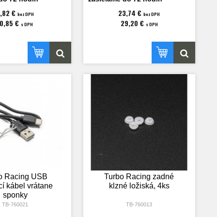
,82 €
23,74 €
bez DPH
bez DPH
10,85 €
29,20 €
s DPH
s DPH
o Racing USB
Turbo Racing zadné
cí kábel vrátane
klzné ložiská, 4ks
sponky
TB-760021
TB-760013