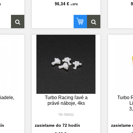
96,34 €
9
H
s DPH
iadele,
Turbo Racing ľavé a
Turbo 
právé náboje, 4ks
L
3
TB-760011
ín
zasielame do 72 hodín
zasielame 