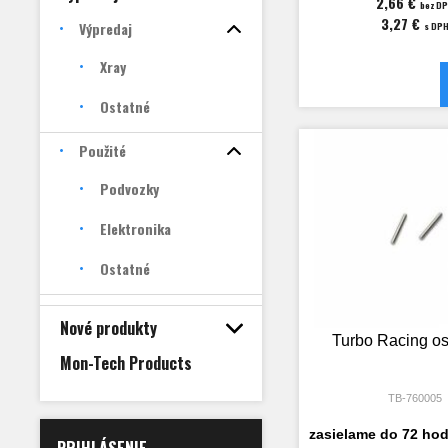
2,66 €
bez D
3,27 €
Výpredaj
s DP
Xray
Ostatné
Použité
Podvozky
Elektronika
Ostatné
Nové produkty
Turbo Racing os
Mon-Tech Products
TB-760005
zasielame do 72 hod