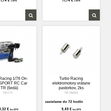
s DPH
s DPH
Racing 1/76 On-
Turbo Racing
SPORT RC Car
elektromotory vrátane
TR (šedá)
pastorkov, 2ks
TB-C73
TB-760003
zasielame do 72 hodín
8,32 €
9,49 €
bez DPH
bez DPH