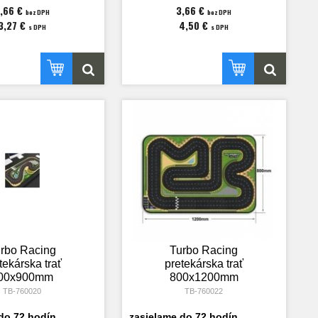
,66 €
3,66 €
bez DPH
bez DPH
3,27 €
4,50 €
s DPH
s DPH
rbo Racing
Turbo Racing
tekárska trať
pretekárska trať
00x900mm
800x1200mm
TB-760020
TB-760022
do 72 hodín
zasielame do 72 hodín