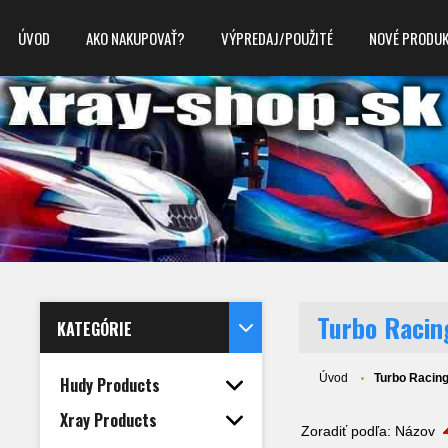
ÚVOD
AKO NAKUPOVAŤ?
VÝPREDAJ/POUŽITÉ
NOVÉ PRODU
Turbo Racin
KATEGÓRIE
Úvod
Turbo Racing
Hudy Products
Xray Products
Zoradiť podľa:
Názov