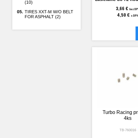
(10)
3,66 €
bez D
05.
TIRES XXT-M W/O BELT
4,50 €
s DP
FOR ASPHALT (2)
Turbo Racing pr
4ks
TB-760016