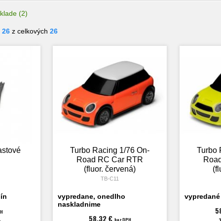
klade
(2)
- 26
z celkových
26
astové
Turbo Racing 1/76 On-
Turbo 
Road RC Car RTR
Road
(fluor. červená)
(f
TB-C11
ín
vypredane, onedlho
vypredané
naskladnime
5
PH
58,32 €
bez DPH