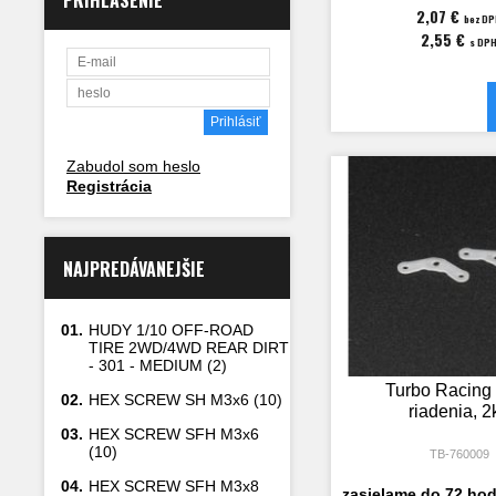
PRIHLÁSENIE
2,07 €
bez D
2,55 €
s DP
Zabudol som heslo
Registrácia
NAJPREDÁVANEJŠIE
01.
HUDY 1/10 OFF-ROAD
TIRE 2WD/4WD REAR DIRT
- 301 - MEDIUM (2)
Turbo Racing
02.
HEX SCREW SH M3x6 (10)
riadenia, 2
03.
HEX SCREW SFH M3x6
(10)
TB-760009
04.
HEX SCREW SFH M3x8
zasielame do 72 hod