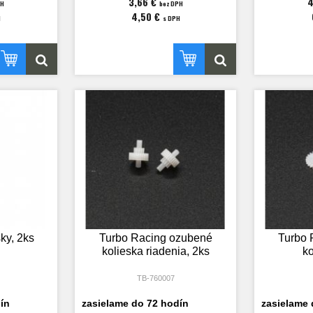
3,66 €
4
PH
bez DPH
4,50 €
H
s DPH
ky, 2ks
Turbo Racing ozubené
Turbo 
kolieska riadenia, 2ks
ko
TB-760007
ín
zasielame do 72 hodín
zasielame 