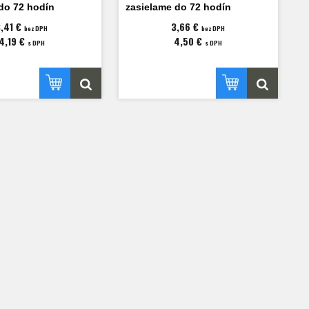
do 72 hodín
zasielame do 72 hodín
3,41 €
3,66 €
bez DPH
bez DPH
4,19 €
4,50 €
s DPH
s DPH