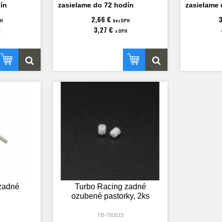
ín
zasielame do 72 hodín
zasielame 
2,66 €
PH
bez DPH
3,27 €
H
s DPH
zadné
Turbo Racing zadné
ozubené pastorky, 2ks
TB-760015