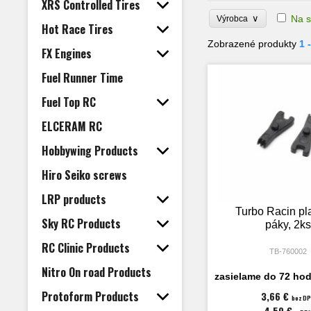
XRS Controlled Tires
∨
Na s
Výrobca
Hot Race Tires
Zobrazené produkty
1 
FX Engines
Fuel Runner Time
Fuel Top RC
ELCERAM RC
Hobbywing Products
Hiro Seiko screws
LRP products
Turbo Racin pl
Sky RC Products
páky, 2ks
RC Clinic Products
TB-760002
Nitro On road Products
zasielame do 72 hod
Protoform Products
3,66 €
bez D
4,50 €