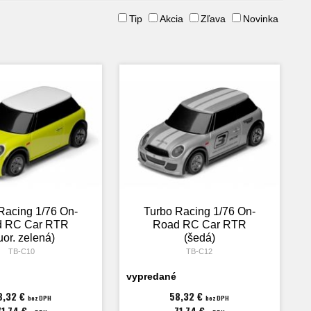
Tip
Akcia
Zľava
Novinka
Racing 1/76 On-
Turbo Racing 1/76 On-
 RC Car RTR
Road RC Car RTR
luor. zelená)
(šedá)
TB-C10
TB-C12
vypredané
8,32 €
58,32 €
bez DPH
bez DPH
71,74 €
71,74 €