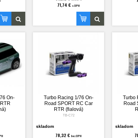
H
71,74 €
s DPH
/76 On-
Turbo Racing 1/76 On-
Turbo 
 RTR
Road SPORT RC Car
Road 
ná)
RTR (fialová)
R
TB-C72
skladom
skladom
78,32 €
7
PH
bez DPH