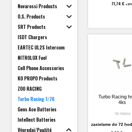
71,74 €
s DP
Novarossi Products
O.S. Products
SRT Products
ISDT Chargers
EARTEC UL2S Intercom
NITROLUX Fuel
Cell Phone Accessories
KO PROPO Products
ZOO RACING
Turbo Racing hr
Turbo Racing 1/76
4ks
Gens Ace Batteries
TB-760010
Intellect Batteries
zasielame do 72 hod
Výpredaj/Použité