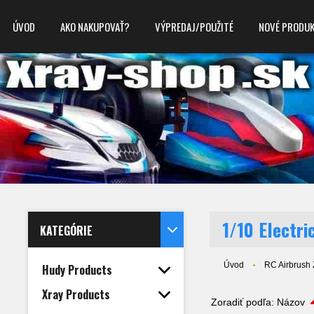
ÚVOD
AKO NAKUPOVAŤ?
VÝPREDAJ/POUŽITÉ
NOVÉ PRODU
1/10 Electri
KATEGÓRIE
Úvod
RC Airbrush
Hudy Products
Xray Products
Zoradiť podľa:
Názov