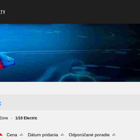
KTY
c
 Zone
1/10 Electric
Cena
Dátum pridania
Odporúčané poradie