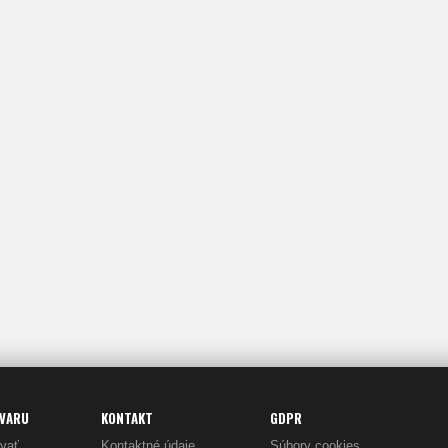
OVARU
KONTAKT
GDPR
vať
Kontaktné údaje
Súbory cookies