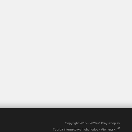
Copyright 2015 - 2026 © Xray-shop.sk
Tvorba internetových obchodov - Atomer.sk