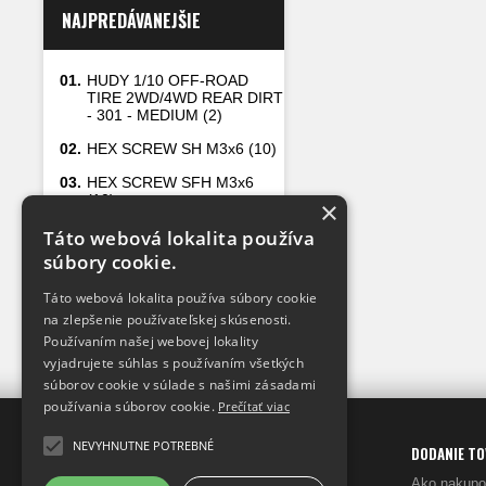
NAJPREDÁVANEJŠIE
01.
HUDY 1/10 OFF-ROAD
TIRE 2WD/4WD REAR DIRT
- 301 - MEDIUM (2)
02.
HEX SCREW SH M3x6 (10)
03.
HEX SCREW SFH M3x6
(10)
×
04.
HEX SCREW SFH M3x8
Táto webová lokalita používa
(10)
súbory cookie.
05.
TIRES XXT-M W/O BELT
Táto webová lokalita používa súbory cookie
FOR ASPHALT (2)
na zlepšenie používateľskej skúsenosti.
Používaním našej webovej lokality
vyjadrujete súhlas s používaním všetkých
súborov cookie v súlade s našimi zásadami
používania súborov cookie.
Prečítať viac
NEVYHNUTNE POTREBNÉ
XRAY-SHOP
INFO
DODANIE T
DISTRIBÚTOR
v SR
Prečo my
Ako nakupo