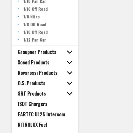
1/10 Pan Car
1/10 Off Road
1/8 Nitro
1/8 Off Road
1/10 Off Road
1/12 Pan Car
Graupner Products
Xceed Products
Novarossi Products
O.S. Products
SRT Products
ISDT Chargers
EARTEC UL2S Intercom
NITROLUX Fuel