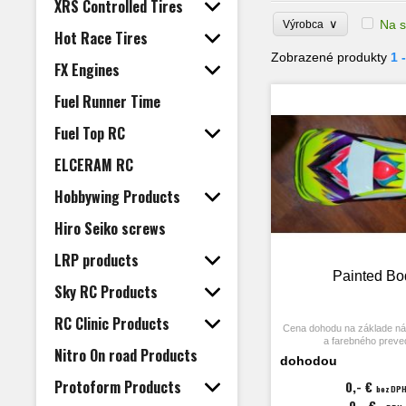
XRS Controlled Tires
∨
Na s
Výrobca
Hot Race Tires
Zobrazené produkty
1 
FX Engines
Fuel Runner Time
Fuel Top RC
ELCERAM RC
Hobbywing Products
Hiro Seiko screws
LRP products
Painted Bo
Sky RC Products
RC Clinic Products
Cena dohodu na základe ná
a farebného preve
Nitro On road Products
dohodou
Protoform Products
0,- €
bez DP
0,- €