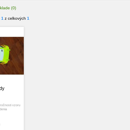
klade
(0)
- 1
z celkových
1
dy
ročnosti vzoru
denia
H