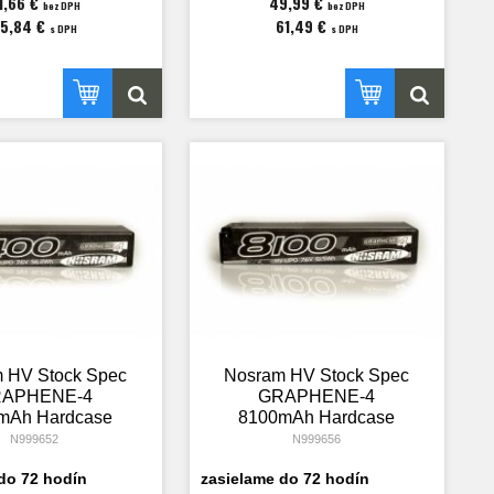
1,66 €
49,99 €
bez DPH
bez DPH
75,84 €
61,49 €
s DPH
s DPH
 HV Stock Spec
Nosram HV Stock Spec
APHENE-4
GRAPHENE-4
mAh Hardcase
8100mAh Hardcase
 - 7.6V LiPo -
Akku - 7.6V LiPo -
N999652
N999656
135C/65C
135C/65C
do 72 hodín
zasielame do 72 hodín