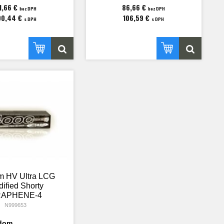
1,66 €
86,66 €
bez DPH
bez DPH
00,44 €
106,59 €
s DPH
s DPH
m HV Ultra LCG
ified Shorty
APHENE-4
mAh Hardcase
N999653
 - 7.6V LiPo -
adom
120C/60C