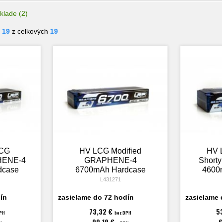
klade
(2)
- 19
z celkových
19
LCG
HV LCG Modified
HV 
HENE-4
GRAPHENE-4
Short
dcase
6700mAh Hardcase
4600
iPo -
Akku - 7.6V LiPo -
Akku
L431271
C
120C/60C
ín
zasielame do 72 hodín
zasielame 
73,32 €
5
PH
bez DPH
90,19 €