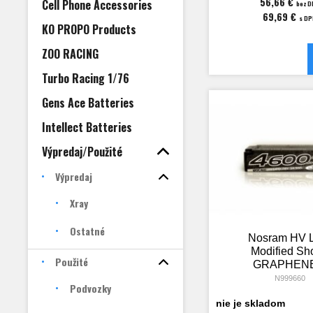
56,66 €
Cell Phone Accessories
bez D
69,69 €
s D
KO PROPO Products
ZOO RACING
Turbo Racing 1/76
Gens Ace Batteries
Intellect Batteries
Výpredaj/Použité
Výpredaj
Xray
Ostatné
Nosram HV 
Modified Sho
Použité
GRAPHENE
4600mAh Har
N999660
Podvozky
Akku - 7.6V L
nie je skladom
120C/60