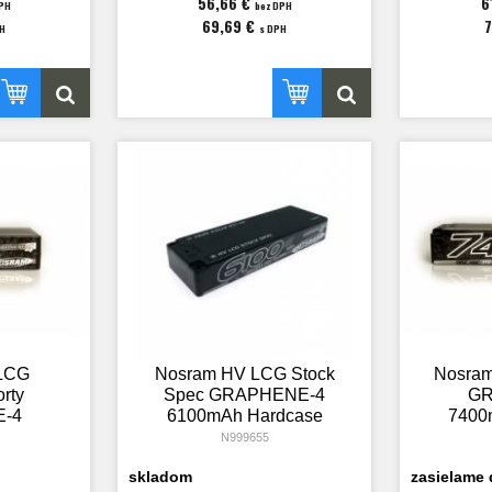
56,66 €
6
PH
bez DPH
69,69 €
PH
s DPH
LCG
Nosram HV LCG Stock
Nosram
rty
Spec GRAPHENE-4
GR
-4
6100mAh Hardcase
7400
dcase
Akku - 7.6V LiPo -
Akku
N999655
iPo -
130C/65C
skladom
zasielame 
C