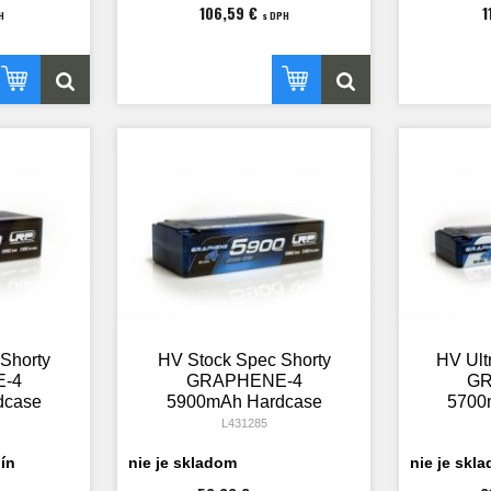
106,59 €
1
H
s DPH
Shorty
HV Stock Spec Shorty
HV Ult
-4
GRAPHENE-4
GR
dcase
5900mAh Hardcase
5700
iPo -
Akku - 7.6V LiPo -
Akku
L431285
C
135C/65C
ín
nie je skladom
nie je skl