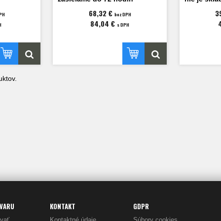
68,32 €
3
PH
bez DPH
84,04 €
H
s DPH
ktov.
OVARU
KONTAKT
GDPR
vať
Kontaktné údaje
Súbory cookies