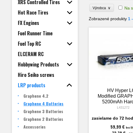
XRS Controlled Tires
∨
Na s
Výrobca
Hot Race Tires
Zobrazené produkty
1 
FX Engines
Fuel Runner Time
Fuel Top RC
ELCERAM RC
Hobbywing Products
Hiro Seiko screws
LRP products
HV Hyper 
Graphene 4.2
Modified GRAP
5200mAh Har
Graphene 4 Batteries
Akku - 7.6V L
L431272
Graphene 3 Batteries
120C/60
Graphene 2 Batteries
zasielame do 72 hod
Accessories
59,99 €
bez D
73,79 €