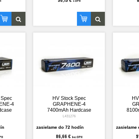
H
s DPH
 Spec
HV Stock Spec
HV
ENE-4
GRAPHENE-4
GR
dcase
7400mAh Hardcase
8100
iPo -
Akku - 7.6V LiPo -
Akku
L431276
C
135C/65C
ín
zasielame do 72 hodín
zasielame 
86,66 €
9
DPH
bez DPH