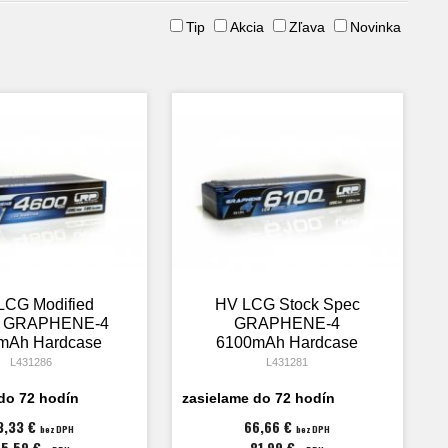
Tip
Akcia
Zľava
Novinka
LCG Modified
HV LCG Stock Spec
y GRAPHENE-4
GRAPHENE-4
mAh Hardcase
6100mAh Hardcase
 - 7.6V LiPo -
Akku - 7.6V LiPo -
L431286
L431281
120C/60C
130C/65C
do 72 hodín
zasielame do 72 hodín
3,33 €
66,66 €
bez DPH
bez DPH
65,59 €
81,99 €