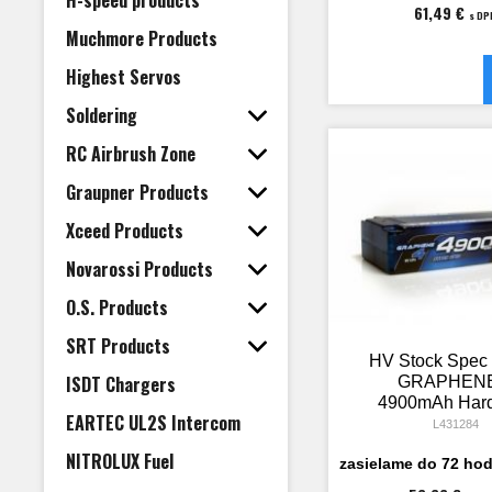
H-speed products
61,49 €
s DP
Muchmore Products
Highest Servos
Soldering
RC Airbrush Zone
Graupner Products
Xceed Products
Novarossi Products
O.S. Products
SRT Products
HV Stock Spec 
ISDT Chargers
GRAPHENE
4900mAh Har
EARTEC UL2S Intercom
Akku - 7.6V L
L431284
135C/65
NITROLUX Fuel
zasielame do 72 hod