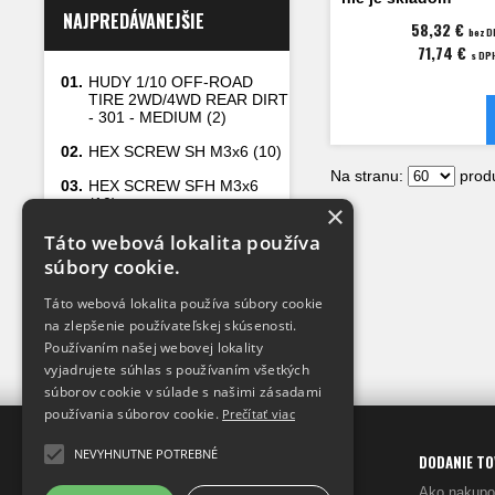
NAJPREDÁVANEJŠIE
58,32 €
bez D
71,74 €
s DP
01.
HUDY 1/10 OFF-ROAD
TIRE 2WD/4WD REAR DIRT
- 301 - MEDIUM (2)
02.
HEX SCREW SH M3x6 (10)
Na stranu:
produ
03.
HEX SCREW SFH M3x6
(10)
×
04.
HEX SCREW SFH M3x8
Táto webová lokalita používa
(10)
súbory cookie.
05.
TIRES XXT-M W/O BELT
Táto webová lokalita používa súbory cookie
FOR ASPHALT (2)
na zlepšenie používateľskej skúsenosti.
Používaním našej webovej lokality
vyjadrujete súhlas s používaním všetkých
súborov cookie v súlade s našimi zásadami
používania súborov cookie.
Prečítať viac
NEVYHNUTNE POTREBNÉ
XRAY-SHOP
INFO
DODANIE T
DISTRIBÚTOR
v SR
Prečo my
Ako nakupo