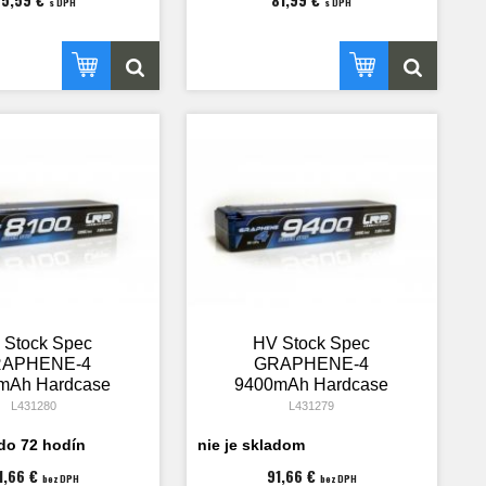
s DPH
s DPH
 Stock Spec
HV Stock Spec
APHENE-4
GRAPHENE-4
mAh Hardcase
9400mAh Hardcase
 - 7.6V LiPo -
Akku - 7.6V LiPo -
L431280
L431279
135C/65C
135C/65C
do 72 hodín
nie je skladom
1,66 €
91,66 €
bez DPH
bez DPH