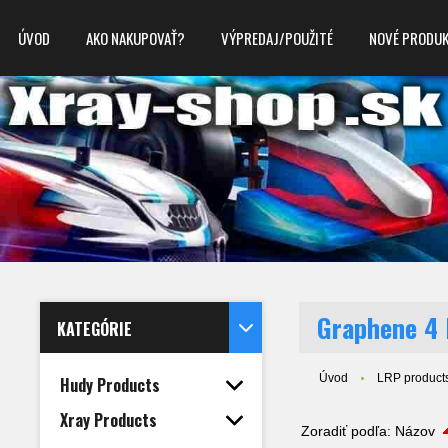
ÚVOD
AKO NAKUPOVAŤ?
VÝPREDAJ/POUŽITÉ
NOVÉ PRODU
Graphene 4 
KATEGÓRIE
Úvod
LRP product
Hudy Products
Xray Products
Zoradiť podľa:
Názov