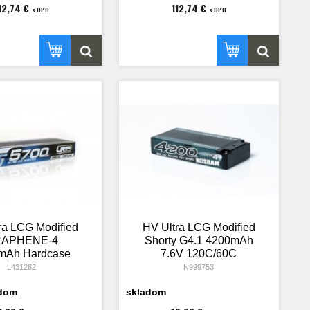
12,74 €
112,74 €
s DPH
s DPH
ra LCG Modified
HV Ultra LCG Modified
APHENE-4
Shorty G4.1 4200mAh
mAh Hardcase
7.6V 120C/60C
 - 7.6V LiPo -
L431282
N999753
120C/60C
adom
skladom