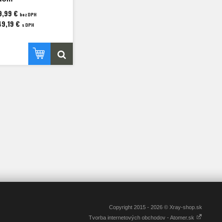
9,99 €
bez DPH
49,19 €
s DPH
Copyright 2015 - 2026 © Xray-shop.sk
Tvorba internetových obchodov - Atomer.sk