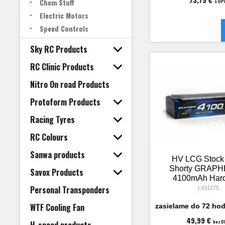
Chem Stuff
s DP
Electric Motors
Speed Controls
Sky RC Products
RC Clinic Products
Nitro On road Products
Protoform Products
Racing Tyres
RC Colours
Sanwa products
HV LCG Stock
Shorty GRAPH
Savox Products
4100mAh Har
Akku - 7.6V L
Personal Transponders
L431275
135C/65
WTF Cooling Fan
zasielame do 72 hod
49,99 €
bez 