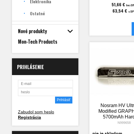
Elektronika
51,66 €
bez D
63,54 €
s D
Ostatné
Nové produkty
Mon-Tech Products
PRIHLÁSENIE
Nosram HV Ult
Modified GRAP
Zabudol som heslo
5700mAh Har
Registrácia
Akku - 7.6V L
N999658
120C/60
nie je skladom