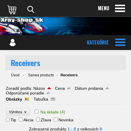
MENU
KATEGÓRIE
Receivers
Úvod
Sanwa products
Receivers
Zoradiť podľa:
Názov
Cena
Dátum pridania
Odporúčané poradie
Obrázky
Tabuľka
∨
Na sklade
(4)
Výrobca
Tip
Akcia
Zľava
Novinka
Zobrazené produkty
1 - 8
z celkových
8