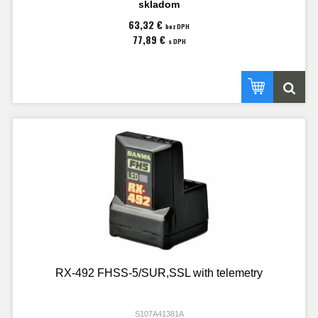
skladom
63,32 €
bez DPH
77,89 €
s DPH
RX-492 FHSS-5/SUR,SSL with telemetry
S107A41381A