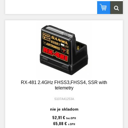
RX-481 2.4GHz FHSS3,FHSS4, SSR with
telemetry
S107A41253A
nie je skladom
52,91 €
bez DPH
65,08 €
s DPH