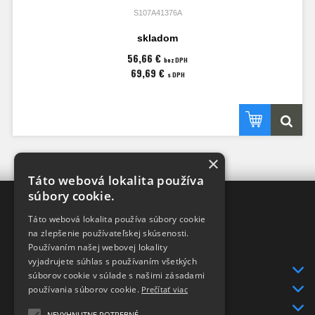
S107A41376A
skladom
56,66 €
bez DPH
69,69 €
s DPH
×
Táto webová lokalita používa
súbory cookie.
XRAY-SHOP
Táto webová lokalita používa súbory cookie
DISTRIBÚTOR
v SR
na zlepšenie používateľskej skúsenosti.
pre značky
Používaním našej webovej lokality
XRAY a HUDY
vyjadrujete súhlas s používaním všetkých
INFO
súborov cookie v súlade s našimi zásadami
DODANIE TOVARU
používania súborov cookie.
Prečítať viac
KONTAKT
NEVYHNUTNE POTREBNÉ