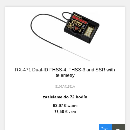
RX-471 Dual-ID FHSS-4, FHSS-3 and SSR with
telemetry
S107A41151A
zasielame do 72 hodín
63,07 €
bez DPH
77,58 €
s DPH