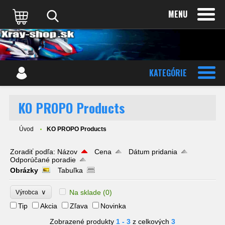
MENU
KATEGÓRIE
KO PROPO Products
Úvod
KO PROPO Products
Zoradiť podľa:
Názov
Cena
Dátum pridania
Odporúčané poradie
Obrázky
Tabuľka
∨
Na sklade
(0)
Výrobca
Tip
Akcia
Zľava
Novinka
Zobrazené produkty
1 - 3
z celkových
3