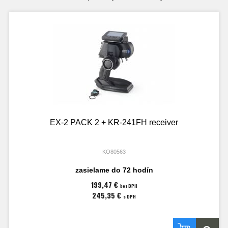
EX-2 PACK 2 + KR-241FH receiver
KO80563
zasielame do 72 hodín
199,47 €
bez DPH
245,35 €
s DPH