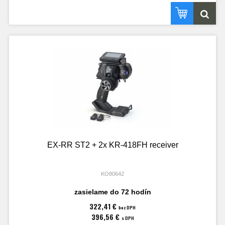
EX-RR ST2 + 2x KR-418FH receiver
KO80642
zasielame do 72 hodín
322,41 €
bez DPH
396,56 €
s DPH