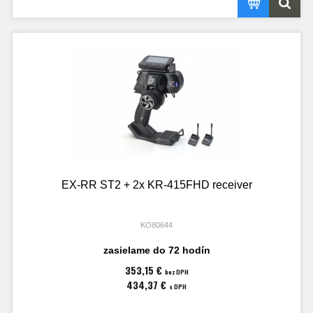
EX-RR ST2 + 2x KR-415FHD receiver
KO80644
zasielame do 72 hodín
353,15 €
bez DPH
434,37 €
s DPH