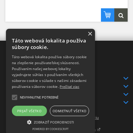
×
Táto webová lokalita používa
súbory cookie.
XRAY-SHOP
Táto webová lokalita používa súbory cookie
DISTRIBÚTOR
v SR
na zlepšenie používateľskej skúsenosti.
pre značky
Používaním našej webovej lokality
XRAY a HUDY
vyjadrujete súhlas s používaním všetkých
INFO
súborov cookie v súlade s našimi zásadami
DODANIE TOVARU
používania súborov cookie.
Prečítať viac
KONTAKT
NEVYHNUTNE POTREBNÉ
GDPR
PRIJAŤ VŠETKO
ODMIETNUŤ VŠETKO
Prepnúť zobrazenie na plnú verziu
ZOBRAZIŤ PODROBNOSTI
Copyright 2015 - 2026 © Xray-shop.sk
POWERED BY COOKIESCRIPT
Tvorba internetových obchodov - Atomer.sk