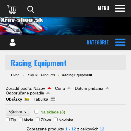
MENU
KATEGÓRIE
Racing Equipment
Úvod
Sky RC Products
Racing Equipment
Zoradiť podľa:
Názov
Cena
Dátum pridania
Odporúčané poradie
Obrázky
Tabuľka
∨
Na sklade
(8)
Výrobca
Tip
Akcia
Zľava
Novinka
Zobrazené produkty
1 - 12
z celkových
12