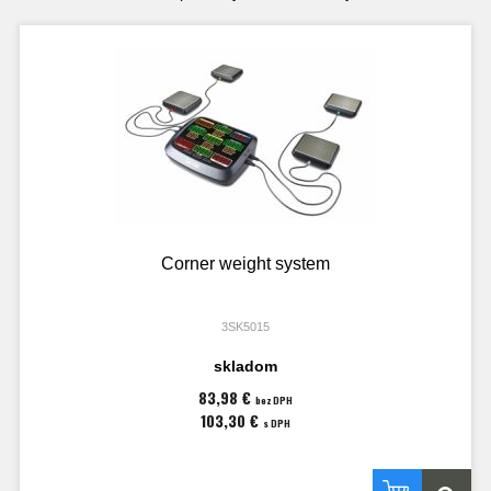
Corner weight system
3SK5015
skladom
83,98 €
bez DPH
103,30 €
s DPH