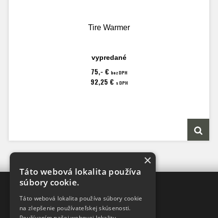
Tire Warmer
vypredané
75,- €
bez DPH
92,25 €
s DPH
×
Táto webová lokalita používa
súbory cookie.
XRAY-SHOP
Táto webová lokalita používa súbory cookie
DISTRIBÚTOR
v SR
na zlepšenie používateľskej skúsenosti.
pre značky
Používaním našej webovej lokality