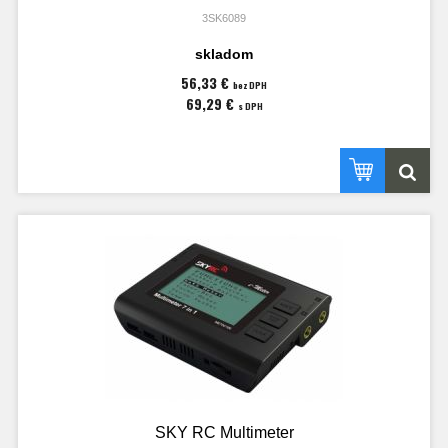
3SK6089
skladom
56,33 €
bez DPH
69,29 €
s DPH
SKY RC Multimeter