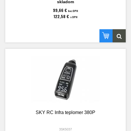
skladom
99,66 €
bez DPH
122,58 €
s DPH
SKY RC Infra teplomer 380P
3SK5037