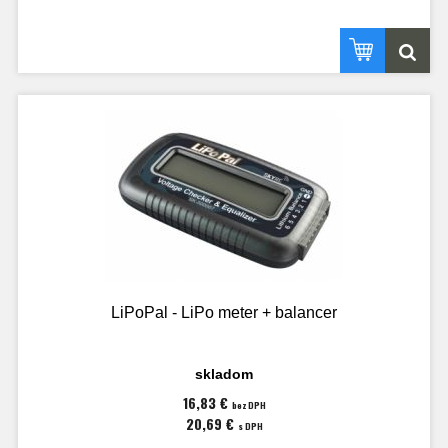
LiPoPal - LiPo meter + balancer
skladom
16,83 €
bez DPH
20,69 €
s DPH