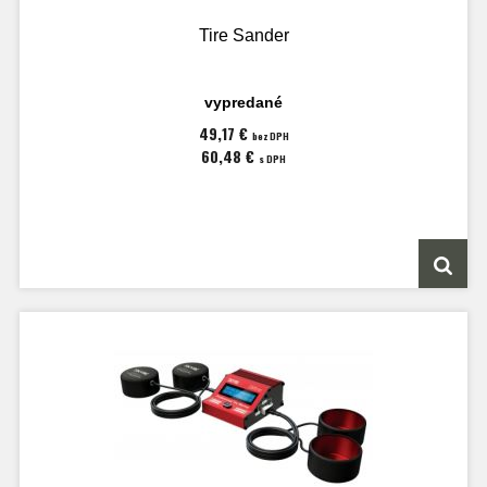
Tire Sander
vypredané
49,17 €
bez DPH
60,48 €
s DPH