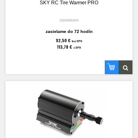
SKY RC Tire Warmer PRO
3SK6006404
zasielame do 72 hodín
92,50 €
bez DPH
113,78 €
s DPH