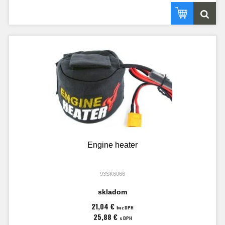
Engine heater
93SK6066
skladom
21,04 €
bez DPH
25,88 €
s DPH